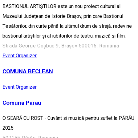
BASTIONUL ARTIȘTILOR este un nou proiect cultural al
Muzeului Județean de Istorie Brașov, prin care Bastionul
Țesătorilor, din curte până la ultimul drum de strajă, redevine
bastionul artiștilor și al iubitorilor de teatru, muzică și film.
Strada George Coșbuc 9, Brașov 500015, România
Event Organizer
COMUNA BECLEAN
Event Organizer
Comuna Parau
O SEARĂ CU ROST - Cuvânt si muzică pentru suflet la PĂRĂU
2025
507155 Părău, Romania