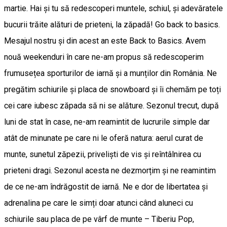
martie. Hai și tu să redescoperi muntele, schiul, și adevăratele
bucurii trăite alături de prieteni, la zăpadă! Go back to basics.
Mesajul nostru și din acest an este Back to Basics. Avem
nouă weekenduri în care ne-am propus să redescoperim
frumusețea sporturilor de iarnă și a munților din România. Ne
pregătim schiurile și placa de snowboard și îi chemăm pe toți
cei care iubesc zăpada să ni se alăture. Sezonul trecut, după
luni de stat în case, ne-am reamintit de lucrurile simple dar
atât de minunate pe care ni le oferă natura: aerul curat de
munte, sunetul zăpezii, priveliști de vis și reîntâlnirea cu
prieteni dragi. Sezonul acesta ne dezmorțim și ne reamintim
de ce ne-am îndrăgostit de iarnă. Ne e dor de libertatea și
adrenalina pe care le simți doar atunci când aluneci cu
schiurile sau placa de pe vârf de munte – Tiberiu Pop,