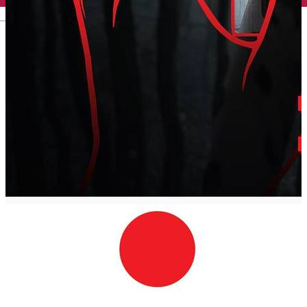
English