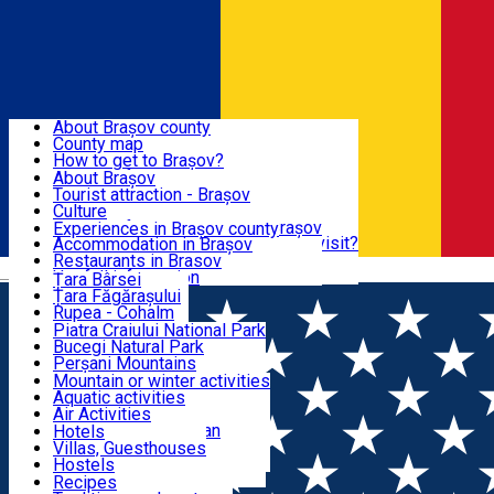
Sign In
Sign Up Free
BRAȘOV COUNTY
About Brașov county
County map
BRAȘOV
How to get to Brașov?
Tourist Information Centers
About Brașov
Tourist Guides
Tourist attraction - Brașov
EXPERIENCES
Brașov Tourism Recommendations
Culture
Historical tourist attractions
Tourist Information Center - Brașov
Experiences in Brașov county
What would a local recommend to visit?
Accommodation in Brașov
DESTINATIONS
Tourism news Brașov
Restaurants in Brasov
Română
Restaurants
Usefull information
Țara Bârsei
Țara Făgărașului
NATURE
Rupea - Cohalm
ECO Destinations
Piatra Craiului National Park
Bucegi Natural Park
ACTIVE TOURISM
Perșani Mountains
Făgăraș Mountains
Mountain or winter activities
Postăvarul Peak
Aquatic activities
ACCOMMODATION
Măgura Codlei
Air Activities
Ciucaș Mountains
Adventure, Equestrian
Hotels
Protected areas
Cycling, Running
Villas, Guesthouses
CULTURAL HERITAGE
Other natural attractions
Other activities
Hostels
Speoturism
Cottages
Recipes