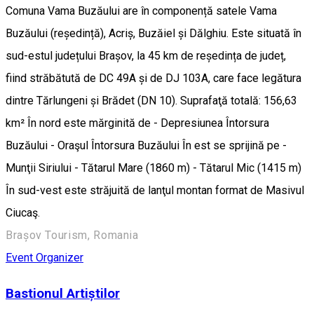
Comuna Vama Buzăului are în componență satele Vama
Buzăului (reședință), Acriș, Buzăiel și Dălghiu. Este situată în
sud-estul județului Brașov, la 45 km de reședința de județ,
fiind străbătută de DC 49A și de DJ 103A, care face legătura
dintre Tărlungeni și Brădet (DN 10). Suprafaţă totală: 156,63
km² În nord este mărginită de - Depresiunea Întorsura
Buzăului - Oraşul Întorsura Buzăului În est se sprijină pe -
Munţii Siriului - Tătarul Mare (1860 m) - Tătarul Mic (1415 m)
În sud-vest este străjuită de lanţul montan format de Masivul
Ciucaş.
Brașov Tourism, Romania
Event Organizer
Bastionul Artiștilor