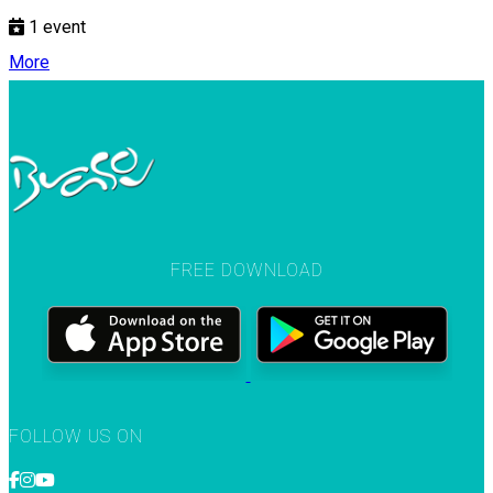
1
event
More
FREE DOWNLOAD
FOLLOW US ON