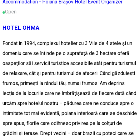
Accommodation - Poiana Brașov
Hotel
Event Organizer
Open
HOTEL OHMA
Fondat în 1994, complexul hotelier cu 3 Vile de 4 stele și un
domeniu care se întinde pe o suprafață de 3 hectare oferă
oaspeților săi servicii turistice accesibile atât pentru turismul
de relaxare, cât și pentru turismul de afaceri. Când găzduiești
frumos, primești la rândul tău, numai frumos. Am deprins
lecția de la locurile care ne îmbrățișează de fiecare dată când
urcăm spre hotelul nostru – pădurea care ne conduce spre o
intimitate tot mai evidentă, poiana interioară care se deschide
spre apus, florile care odihnesc privirea pe la colțuri de
grădini și terase. Drept vecini – doar brazii cu poteci care se