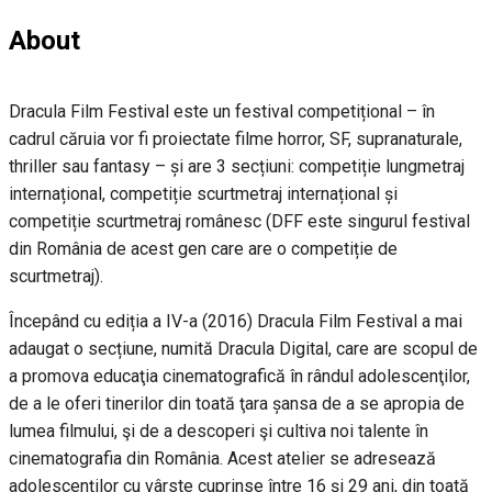
About
Dracula Film Festival este un festival competițional – în
cadrul căruia vor fi proiectate filme horror, SF, supranaturale,
thriller sau fantasy – și are 3 secțiuni: competiție lungmetraj
internațional, competiție scurtmetraj internațional și
competiție scurtmetraj românesc (DFF este singurul festival
din România de acest gen care are o competiție de
scurtmetraj).
Începând cu ediția a IV-a (2016) Dracula Film Festival a mai
adaugat o secțiune, numită Dracula Digital, care are scopul de
a promova educaţia cinematografică în rândul adolescenţilor,
de a le oferi tinerilor din toată ţara șansa de a se apropia de
lumea filmului, şi de a descoperi şi cultiva noi talente în
cinematografia din România. Acest atelier se adresează
adolescenţilor cu vârste cuprinse între 16 şi 29 ani, din toată