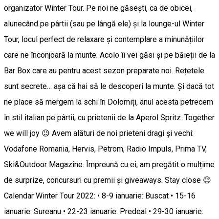
organizator Winter Tour. Pe noi ne găsești, ca de obicei,
alunecând pe pârtii (sau pe lângă ele) și la lounge-ul Winter
Tour, locul perfect de relaxare și contemplare a minunățiilor
care ne înconjoară la munte. Acolo îi vei găsi și pe băieții de la
Bar Box care au pentru acest sezon preparate noi. Rețetele
sunt secrete… așa că hai să le descoperi la munte. Și dacă tot
ne place să mergem la schi în Dolomiți, anul acesta petrecem
în stil italian pe pârtii, cu prietenii de la Aperol Spritz. Together
we will joy 😉 Avem alături de noi prieteni dragi și vechi:
Vodafone Romania, Hervis, Petrom, Radio Impuls, Prima TV,
Ski&Outdoor Magazine. Împreună cu ei, am pregătit o mulțime
de surprize, concursuri cu premii și giveaways. Stay close 😉
Calendar Winter Tour 2022: • 8-9 ianuarie: Buscat • 15-16
ianuarie: Sureanu • 22-23 ianuarie: Predeal • 29-30 ianuarie: