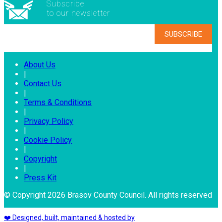
Subscribe
to our newsletter
About Us
|
Contact Us
|
Terms & Conditions
|
Privacy Policy
|
Cookie Policy
|
Copyright
|
Press Kit
© Copyright 2026 Brasov County Council. All rights reserved
❤️ Designed, built, maintained & hosted by