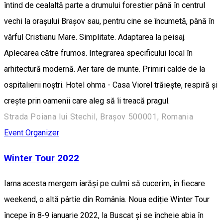
întind de cealaltă parte a drumului forestier până în centrul
vechi la orașului Brașov sau, pentru cine se încumetă, până în
vârful Cristianu Mare. Simplitate. Adaptarea la peisaj.
Aplecarea către frumos. Integrarea specificului local în
arhitectură modernă. Aer tare de munte. Primiri calde de la
ospitalierii noștri. Hotel ohma - Casa Viorel trăiește, respiră și
crește prin oamenii care aleg să îi treacă pragul.
Strada Poiana lui Stechil, Brașov 500001, Romania
Event Organizer
Winter Tour 2022
Iarna acesta mergem iarăși pe culmi să cucerim, în fiecare
weekend, o altă pârtie din România. Noua ediție Winter Tour
începe în 8-9 ianuarie 2022, la Buscat și se încheie abia în