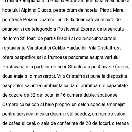
la munte! Amplasata in Poiana Brasov in imediata vecinatate a
hotelului Alpin si Ciucas, peste drum de hotelul Piatra Mare,
pe strada Poiana Doamnei nr. 28, la doar cateva minute de
patinoar si de telegondola Postavarul Expres, de bisericuta
de lemn Sf. Ioan, de partia Bradul si de binecunoscutele
restaurante Vanatorul si Coliba Haiducilor, Vila Cristalfrost
ofera oaspetilor sai o frumoasa panorama asupra varfului
Postavarul si a partiilor de schi. Structurata pe 4 nivele (parter,
doua etaje si o mansarda), Vila Cristalfrost pune la dispozitia
oaspetilor sai intr-o ambianta calda si primitoare o capacitate
de cazare de 32 de locuri in 16 camere duble, spatioase.
Camere cu balcon si baie proprie, un salon special amenajat
pentru servirea micului dejun in stil suedez, un frumos salon
de cafea si ceai, o sala de conferinte de 20 de locuri, o terasa