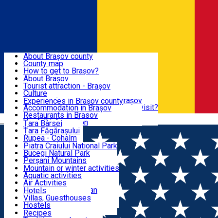
Sign In
Sign Up Free
BRAȘOV COUNTY
About Brașov county
County map
BRAȘOV
How to get to Brașov?
Tourist Information Centers
About Brașov
Tourist Guides
Tourist attraction - Brașov
EXPERIENCES
Brașov Tourism Recommendations
Culture
Historical tourist attractions
Tourist Information Center - Brașov
Experiences in Brașov county
What would a local recommend to visit?
Accommodation in Brașov
DESTINATIONS
Tourism news Brașov
Restaurants in Brasov
Română
Restaurants
Usefull information
Țara Bârsei
Țara Făgărașului
NATURE
Rupea - Cohalm
ECO Destinations
Piatra Craiului National Park
Bucegi Natural Park
ACTIVE TOURISM
Perșani Mountains
Făgăraș Mountains
Mountain or winter activities
Postăvarul Peak
Aquatic activities
ACCOMMODATION
Măgura Codlei
Air Activities
Ciucaș Mountains
Adventure, Equestrian
Hotels
Protected areas
Cycling, Running
Villas, Guesthouses
CULTURAL HERITAGE
Other natural attractions
Other activities
Hostels
Speoturism
Cottages
Recipes