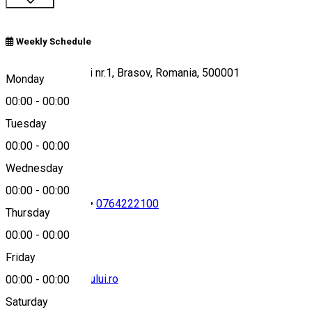
Weekly Schedule
str. Poiana Ursului nr.1, Brasov, Romania, 500001
Monday
00:00
-
00:00
Tuesday
Map
00:00
-
00:00
Wednesday
00:00
-
00:00
0040268262216
•
0764222100
Thursday
00:00
-
00:00
Friday
office@poianaursului.ro
00:00
-
00:00
Saturday