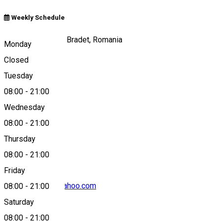
Weekly Schedule
str Barajului nr 80, Bradet, Romania
Monday
Closed
Tuesday
Map
08:00
-
21:00
Wednesday
08:00
-
21:00
0040268706695
Thursday
08:00
-
21:00
Friday
ilrifugiobradet@yahoo.com
08:00
-
21:00
Saturday
08:00
-
21:00