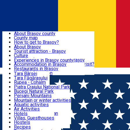
Sign In
Sign Up Free
BRAȘOV COUNTY
About Brașov county
County map
BRAȘOV
How to get to Brașov?
Tourist Information Centers
About Brașov
Tourist Guides
Tourist attraction - Brașov
EXPERIENCES
Brașov Tourism Recommendations
Culture
Historical tourist attractions
Tourist Information Center - Brașov
Experiences in Brașov county
What would a local recommend to visit?
Accommodation in Brașov
DESTINATIONS
Tourism news Brașov
Restaurants in Brasov
Română
Restaurants
Usefull information
Țara Bârsei
Țara Făgărașului
NATURE
Rupea - Cohalm
ECO Destinations
Piatra Craiului National Park
Bucegi Natural Park
ACTIVE TOURISM
Perșani Mountains
Făgăraș Mountains
Mountain or winter activities
Postăvarul Peak
Aquatic activities
ACCOMMODATION
Măgura Codlei
Air Activities
Ciucaș Mountains
Adventure, Equestrian
Hotels
Protected areas
Cycling, Running
Villas, Guesthouses
CULTURAL HERITAGE
Other natural attractions
Other activities
Hostels
Speoturism
Cottages
Recipes