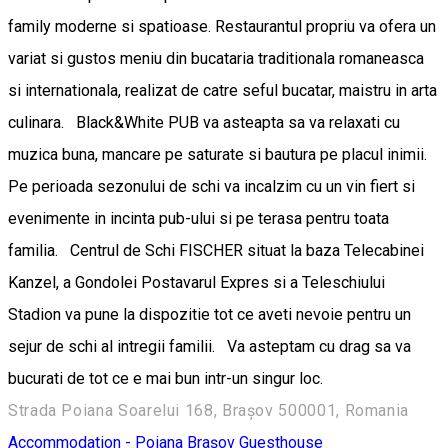
family moderne si spatioase. Restaurantul propriu va ofera un
variat si gustos meniu din bucataria traditionala romaneasca
si internationala, realizat de catre seful bucatar, maistru in arta
culinara. Black&White PUB va asteapta sa va relaxati cu
muzica buna, mancare pe saturate si bautura pe placul inimii.
Pe perioada sezonului de schi va incalzim cu un vin fiert si
evenimente in incinta pub-ului si pe terasa pentru toata
familia. Centrul de Schi FISCHER situat la baza Telecabinei
Kanzel, a Gondolei Postavarul Expres si a Teleschiului
Stadion va pune la dispozitie tot ce aveti nevoie pentru un
sejur de schi al intregii familii. Va asteptam cu drag sa va
bucurati de tot ce e mai bun intr-un singur loc.
Strada Poiana Soarelui 168, Brașov 500001, Romania
Accommodation - Poiana Brașov
Guesthouse