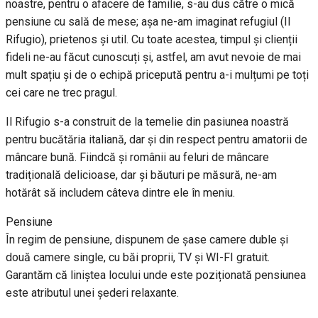
noastre, pentru o afacere de familie, s-au dus către o mică
pensiune cu sală de mese; așa ne-am imaginat refugiul (Il
Rifugio), prietenos și util. Cu toate acestea, timpul și clienții
fideli ne-au făcut cunoscuți și, astfel, am avut nevoie de mai
mult spațiu și de o echipă pricepută pentru a-i mulțumi pe toți
cei care ne trec pragul.
Il Rifugio s-a construit de la temelie din pasiunea noastră
pentru bucătăria italiană, dar și din respect pentru amatorii de
mâncare bună. Fiindcă și românii au feluri de mâncare
tradițională delicioase, dar și băuturi pe măsură, ne-am
hotărât să includem câteva dintre ele în meniu.
Pensiune
În regim de pensiune, dispunem de șase camere duble și
două camere single, cu băi proprii, TV și WI-FI gratuit.
Garantăm că liniștea locului unde este poziționată pensiunea
este atributul unei șederi relaxante.