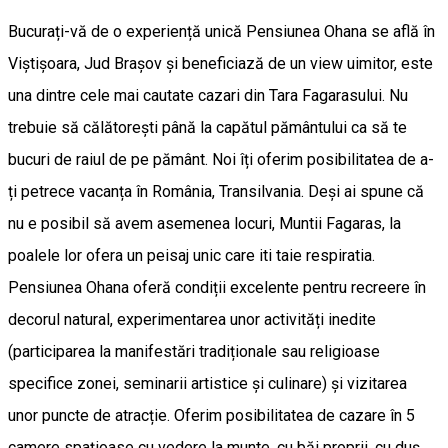
Bucurați-vă de o experiență unică Pensiunea Ohana se află în
Viștișoara, Jud Brașov și beneficiază de un view uimitor, este
una dintre cele mai cautate cazari din Tara Fagarasului. Nu
trebuie să călătorești până la capătul pământului ca să te
bucuri de raiul de pe pământ. Noi îți oferim posibilitatea de a-
ți petrece vacanța în România, Transilvania. Deși ai spune că
nu e posibil să avem asemenea locuri, Muntii Fagaras, la
poalele lor ofera un peisaj unic care iti taie respiratia.
Pensiunea Ohana oferă condiții excelente pentru recreere în
decorul natural, experimentarea unor activități inedite
(participarea la manifestări tradiționale sau religioase
specifice zonei, seminarii artistice și culinare) și vizitarea
unor puncte de atracție. Oferim posibilitatea de cazare în 5
camere spațioase cu vedere la munte, cu băi proprii, cu duș,