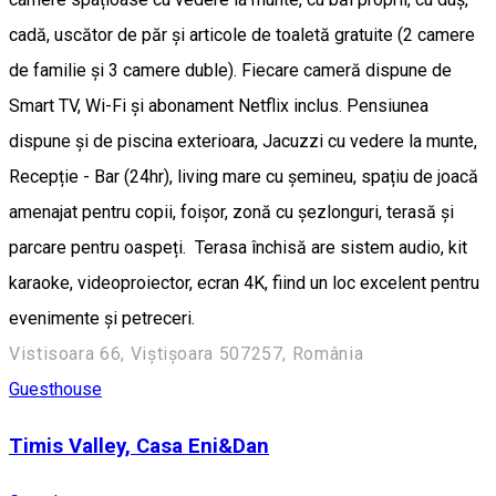
cadă, uscător de păr și articole de toaletă gratuite (2 camere
de familie și 3 camere duble). Fiecare cameră dispune de
Smart TV, Wi-Fi și abonament Netflix inclus. Pensiunea
dispune și de piscina exterioara, Jacuzzi cu vedere la munte,
Recepție - Bar (24hr), living mare cu șemineu, spațiu de joacă
amenajat pentru copii, foișor, zonă cu șezlonguri, terasă și
parcare pentru oaspeți. Terasa închisă are sistem audio, kit
karaoke, videoproiector, ecran 4K, fiind un loc excelent pentru
evenimente și petreceri.
Vistisoara 66, Viștișoara 507257, România
Guesthouse
Timis Valley, Casa Eni&Dan