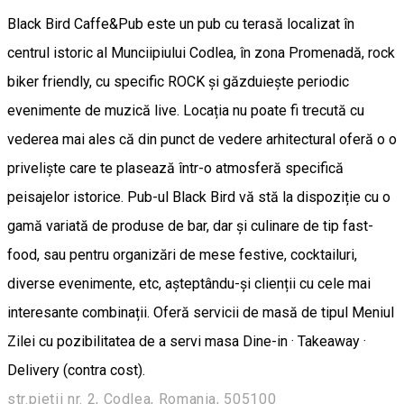
Black Bird Caffe&Pub este un pub cu terasă localizat în
centrul istoric al Munciipiului Codlea, în zona Promenadă, rock
biker friendly, cu specific ROCK și găzduiește periodic
evenimente de muzică live. Locația nu poate fi trecută cu
vederea mai ales că din punct de vedere arhitectural oferă o o
priveliște care te plasează într-o atmosferă specifică
peisajelor istorice. Pub-ul Black Bird vă stă la dispoziție cu o
gamă variată de produse de bar, dar și culinare de tip fast-
food, sau pentru organizări de mese festive, cocktailuri,
diverse evenimente, etc, așteptându-și clienții cu cele mai
interesante combinații. Oferă servicii de masă de tipul Meniul
Zilei cu pozibilitatea de a servi masa Dine-in · Takeaway ·
Delivery (contra cost).
str.pietii nr. 2, Codlea, Romania, 505100