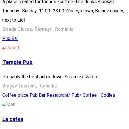
A place created for friends. •coffee •fine drinks •hookah
Tuesday- Sunday: 11:00- 23:00 Zărneşti town, Braşov county,
next to Lidl
Strada Ciucaș, Zărnești, Romania
Pub Bar
Closed
Temple Pub
Probably the best pub in town. Sursa text & foto
Brașov Tourism, Romania
Coffee place
Pub Bar
Restaurant/ Pub/ Coffee - Codlea
Open
La cafea