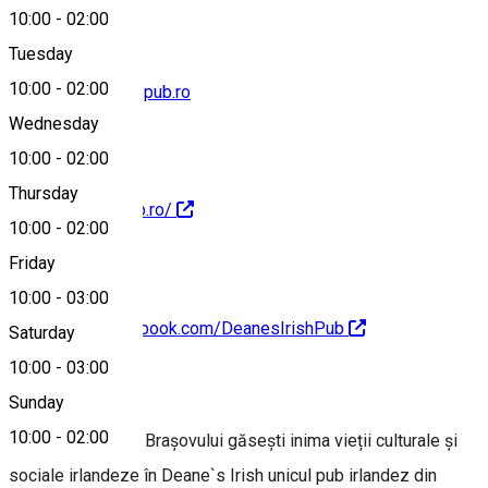
10:00
-
02:00
Tuesday
10:00
-
02:00
deanes@deanes-pub.ro
Wednesday
10:00
-
02:00
Thursday
http://deanes-pub.ro/
10:00
-
02:00
Friday
10:00
-
03:00
https://www.facebook.com/DeanesIrishPub
Saturday
10:00
-
03:00
About
Sunday
10:00
-
02:00
În centrul vechi al Brașovului găsești inima vieții culturale și
sociale irlandeze în Deane`s Irish unicul pub irlandez din