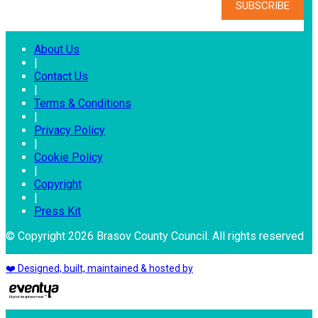
About Us
|
Contact Us
|
Terms & Conditions
|
Privacy Policy
|
Cookie Policy
|
Copyright
|
Press Kit
© Copyright 2026 Brasov County Council. All rights reserved
❤️ Designed, built, maintained & hosted by