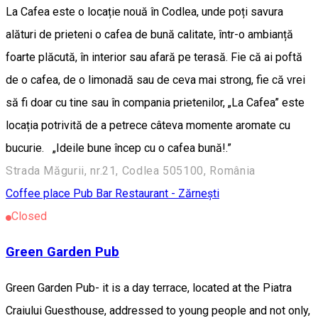
La Cafea este o locație nouă în Codlea, unde poți savura
alături de prieteni o cafea de bună calitate, într-o ambianță
foarte plăcută, în interior sau afară pe terasă. Fie că ai poftă
de o cafea, de o limonadă sau de ceva mai strong, fie că vrei
să fi doar cu tine sau în compania prietenilor, „La Cafea” este
locația potrivită de a petrece câteva momente aromate cu
bucurie. „Ideile bune încep cu o cafea bună!.”
Strada Măgurii, nr.21, Codlea 505100, România
Coffee place
Pub Bar
Restaurant - Zărnești
Closed
Green Garden Pub
Green Garden Pub- it is a day terrace, located at the Piatra
Craiului Guesthouse, addressed to young people and not only,