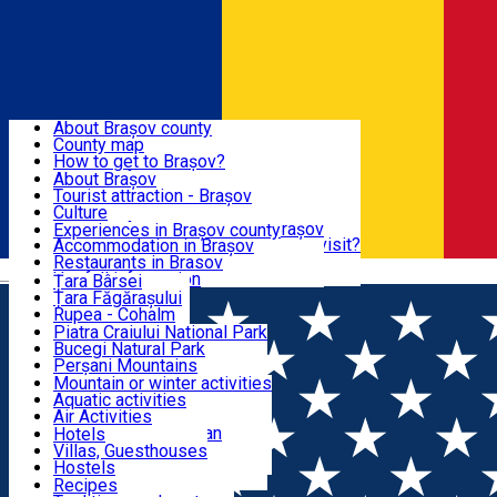
Sign In
Sign Up Free
BRAȘOV COUNTY
About Brașov county
County map
BRAȘOV
How to get to Brașov?
Tourist Information Centers
About Brașov
Tourist Guides
Tourist attraction - Brașov
EXPERIENCES
Brașov Tourism Recommendations
Culture
Historical tourist attractions
Tourist Information Center - Brașov
Experiences in Brașov county
What would a local recommend to visit?
Accommodation in Brașov
DESTINATIONS
Tourism news Brașov
Restaurants in Brasov
Română
Restaurants
Usefull information
Țara Bârsei
Țara Făgărașului
NATURE
Rupea - Cohalm
ECO Destinations
Piatra Craiului National Park
Bucegi Natural Park
ACTIVE TOURISM
Perșani Mountains
Făgăraș Mountains
Mountain or winter activities
Postăvarul Peak
Aquatic activities
ACCOMMODATION
Măgura Codlei
Air Activities
Ciucaș Mountains
Adventure, Equestrian
Hotels
Protected areas
Cycling, Running
Villas, Guesthouses
CULTURAL HERITAGE
Other natural attractions
Other activities
Hostels
Speoturism
Cottages
Recipes