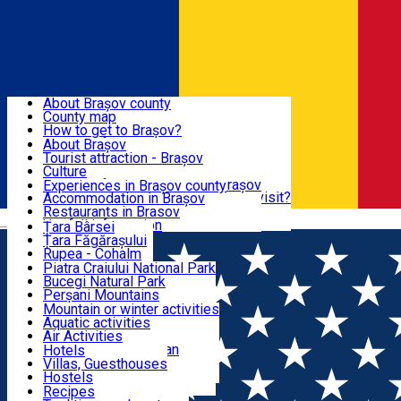
Sign In
Sign Up Free
BRAȘOV COUNTY
About Brașov county
County map
BRAȘOV
How to get to Brașov?
Tourist Information Centers
About Brașov
Tourist Guides
Tourist attraction - Brașov
EXPERIENCES
Brașov Tourism Recommendations
Culture
Historical tourist attractions
Tourist Information Center - Brașov
Experiences in Brașov county
What would a local recommend to visit?
Accommodation in Brașov
DESTINATIONS
Tourism news Brașov
Restaurants in Brasov
Română
Restaurants
Usefull information
Țara Bârsei
Țara Făgărașului
NATURE
Rupea - Cohalm
ECO Destinations
Piatra Craiului National Park
Bucegi Natural Park
ACTIVE TOURISM
Perșani Mountains
Făgăraș Mountains
Mountain or winter activities
Postăvarul Peak
Aquatic activities
ACCOMMODATION
Măgura Codlei
Air Activities
Ciucaș Mountains
Adventure, Equestrian
Hotels
Protected areas
Cycling, Running
Villas, Guesthouses
CULTURAL HERITAGE
Other natural attractions
Other activities
Hostels
Speoturism
Cottages
Recipes