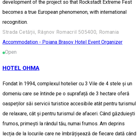
development of the project so that Rockstadt Extreme Fest
becomes a true European phenomenon, with international
recognition.
Strada Cetății, Râșnov Romacril 505400, Romania
Accommodation - Poiana Brașov
Hotel
Event Organizer
Open
HOTEL OHMA
Fondat în 1994, complexul hotelier cu 3 Vile de 4 stele și un
domeniu care se întinde pe o suprafață de 3 hectare oferă
oaspeților săi servicii turistice accesibile atât pentru turismul
de relaxare, cât și pentru turismul de afaceri. Când găzduiești
frumos, primești la rândul tău, numai frumos. Am deprins
lecția de la locurile care ne îmbrățișează de fiecare dată când