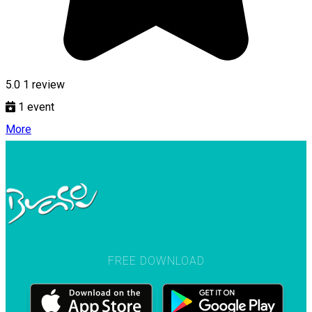
5.0
1 review
1
event
More
FREE DOWNLOAD