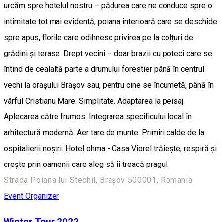
urcăm spre hotelul nostru – pădurea care ne conduce spre o
intimitate tot mai evidentă, poiana interioară care se deschide
spre apus, florile care odihnesc privirea pe la colțuri de
grădini și terase. Drept vecini – doar brazii cu poteci care se
întind de cealaltă parte a drumului forestier până în centrul
vechi la orașului Brașov sau, pentru cine se încumetă, până în
vârful Cristianu Mare. Simplitate. Adaptarea la peisaj.
Aplecarea către frumos. Integrarea specificului local în
arhitectură modernă. Aer tare de munte. Primiri calde de la
ospitalierii noștri. Hotel ohma - Casa Viorel trăiește, respiră și
crește prin oamenii care aleg să îi treacă pragul.
Strada Poiana lui Stechil, Brașov 500001, Romania
Event Organizer
Winter Tour 2022