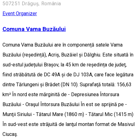
507251 Drăguș, România
Event Organizer
Comuna Vama Buzăului
Comuna Vama Buzăului are în componență satele Vama
Buzăului (reședință), Acriș, Buzăiel și Dălghiu. Este situată în
sud-estul județului Brașov, la 45 km de reședința de județ,
fiind străbătută de DC 49A și de DJ 103A, care face legătura
dintre Tărlungeni și Brădet (DN 10). Suprafaţă totală: 156,63
km² În nord este mărginită de - Depresiunea Întorsura
Buzăului - Oraşul Întorsura Buzăului În est se sprijină pe -
Munţii Siriului - Tătarul Mare (1860 m) - Tătarul Mic (1415 m)
În sud-vest este străjuită de lanţul montan format de Masivul
Ciucaş.