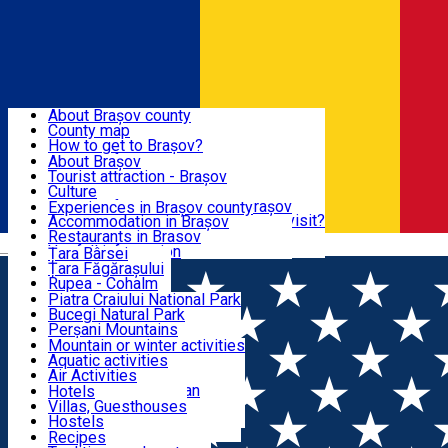
Sign In
Sign Up Free
BRAȘOV COUNTY
About Brașov county
County map
BRAȘOV
How to get to Brașov?
Tourist Information Centers
About Brașov
Tourist Guides
Tourist attraction - Brașov
EXPERIENCES
Brașov Tourism Recommendations
Culture
Historical tourist attractions
Tourist Information Center - Brașov
Experiences in Brașov county
What would a local recommend to visit?
Accommodation in Brașov
DESTINATIONS
Tourism news Brașov
Restaurants in Brasov
Română
Restaurants
Usefull information
Țara Bârsei
Țara Făgărașului
NATURE
Rupea - Cohalm
ECO Destinations
Piatra Craiului National Park
Bucegi Natural Park
ACTIVE TOURISM
Perșani Mountains
Făgăraș Mountains
Mountain or winter activities
Postăvarul Peak
Aquatic activities
ACCOMMODATION
Măgura Codlei
Air Activities
Ciucaș Mountains
Adventure, Equestrian
Hotels
Protected areas
Cycling, Running
Villas, Guesthouses
CULTURAL HERITAGE
Other natural attractions
Other activities
Hostels
Speoturism
Cottages
Recipes