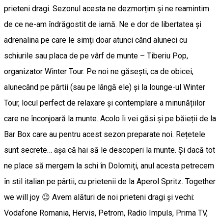
prieteni dragi. Sezonul acesta ne dezmorțim și ne reamintim
de ce ne-am îndrăgostit de iarnă. Ne e dor de libertatea și
adrenalina pe care le simți doar atunci când aluneci cu
schiurile sau placa de pe vârf de munte – Tiberiu Pop,
organizator Winter Tour. Pe noi ne găsești, ca de obicei,
alunecând pe pârtii (sau pe lângă ele) și la lounge-ul Winter
Tour, locul perfect de relaxare și contemplare a minunățiilor
care ne înconjoară la munte. Acolo îi vei găsi și pe băieții de la
Bar Box care au pentru acest sezon preparate noi. Rețetele
sunt secrete… așa că hai să le descoperi la munte. Și dacă tot
ne place să mergem la schi în Dolomiți, anul acesta petrecem
în stil italian pe pârtii, cu prietenii de la Aperol Spritz. Together
we will joy 😉 Avem alături de noi prieteni dragi și vechi:
Vodafone Romania, Hervis, Petrom, Radio Impuls, Prima TV,