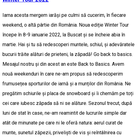
Iarna acesta mergem iarăși pe culmi să cucerim, în fiecare
weekend, o altă pârtie din România. Noua ediție Winter Tour
începe în 8-9 ianuarie 2022, la Buscat și se încheie abia în
martie. Hai și tu să redescoperi muntele, schiul, și adevăratele
bucurii trăite alături de prieteni, la zăpadă! Go back to basics.
Mesajul nostru și din acest an este Back to Basics. Avem
nouă weekenduri în care ne-am propus să redescoperim
frumusețea sporturilor de iarnă și a munților din România. Ne
pregătim schiurile și placa de snowboard și îi chemăm pe toți
cei care iubesc zăpada să ni se alăture. Sezonul trecut, după
luni de stat în case, ne-am reamintit de lucrurile simple dar
atât de minunate pe care ni le oferă natura: aerul curat de
munte, sunetul zăpezii, priveliști de vis și reîntâlnirea cu