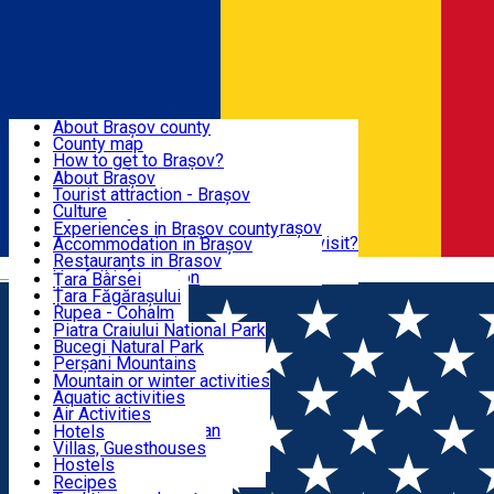
Sign In
Sign Up Free
BRAȘOV COUNTY
About Brașov county
County map
BRAȘOV
How to get to Brașov?
Tourist Information Centers
About Brașov
Tourist Guides
Tourist attraction - Brașov
EXPERIENCES
Brașov Tourism Recommendations
Culture
Historical tourist attractions
Tourist Information Center - Brașov
Experiences in Brașov county
What would a local recommend to visit?
Accommodation in Brașov
DESTINATIONS
Tourism news Brașov
Restaurants in Brasov
Română
Restaurants
Usefull information
Țara Bârsei
Țara Făgărașului
NATURE
Rupea - Cohalm
ECO Destinations
Piatra Craiului National Park
Bucegi Natural Park
ACTIVE TOURISM
Perșani Mountains
Făgăraș Mountains
Mountain or winter activities
Postăvarul Peak
Aquatic activities
ACCOMMODATION
Măgura Codlei
Air Activities
Ciucaș Mountains
Adventure, Equestrian
Hotels
Protected areas
Cycling, Running
Villas, Guesthouses
CULTURAL HERITAGE
Other natural attractions
Other activities
Hostels
Speoturism
Cottages
Recipes