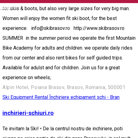
English
for skis & boots, but also very large sizes for very big man.
Women will enjoy the women fit ski boot, for the best
experience. info@skibrasov.ro http://www.skibrasov.ro
SUMMER in the summer period we operate the first Mountain
Bike Academy for adults and children. we operate daily rides
from our center and also rent bikes for self guided trips.
Available for adulst and for children. Join us for a great
experience on wheels;
Alpin Hotel, Poiana Brasov, Brasov, Romania, 500001
Ski Equipment Rental
Închiriere echipament schi - Bran
inchirieri-schiuri.ro
Te invitam la Ski! • De la centrul nostru de inchiriere, poti