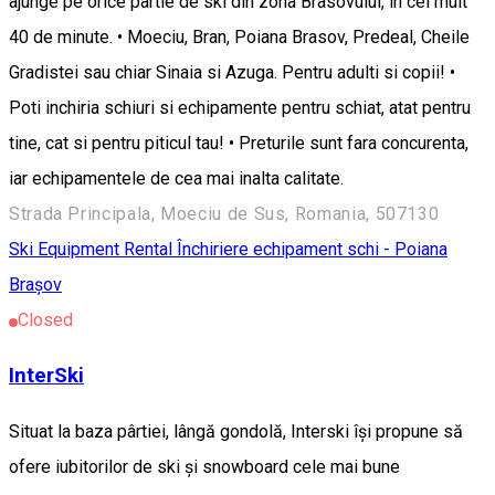
ajunge pe orice partie de ski din zona Brasovului, in cel mult
40 de minute. • Moeciu, Bran, Poiana Brasov, Predeal, Cheile
Gradistei sau chiar Sinaia si Azuga. Pentru adulti si copii! •
Poti inchiria schiuri si echipamente pentru schiat, atat pentru
tine, cat si pentru piticul tau! • Preturile sunt fara concurenta,
iar echipamentele de cea mai inalta calitate.
Strada Principala, Moeciu de Sus, Romania, 507130
Ski Equipment Rental
Închiriere echipament schi - Poiana
Brașov
Closed
InterSki
Situat la baza pârtiei, lângă gondolă, Interski își propune să
ofere iubitorilor de ski și snowboard cele mai bune