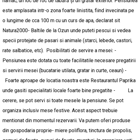
hamac, un loc de foc de tabără și un grătar exterior. Pensiunea
este amplasata intr-o zona foarte linistita, fiind invecinata pe
o lungime de cca 100 m cu un curs de apa, declarat sit
Natura2000- Baltile de la Ozun unde puteti pescui si vedea
specii protejate de pasari si animale (starci, lebede, castori,
rate salbatice, etc). Posibilitati de servire a mesei: -
Pensiunea este dotata cu toate facilitatile necesare pregatirii
si servirii mesei (bucatarie utilata, gratar in curte, ceaun) -
Foarte aproape de locatia noastra este Restaurantul Paprika
unde gasiti specialitati locale foarte bine pregatite - La
cerere, se pot servi si toate mesele la pensiune. Se pot
organiza inclusiv mese festive. Acest aspect trebuie
mentionat din momentul rezervarii. Va putem oferi produse
din gospodaria proprie- miere poliflora, tinctura de propolis,