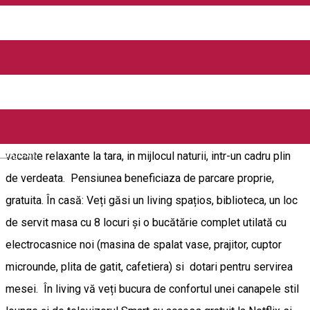
Pensiunea Albinuta este o casa din lemn, cu 3 camere de cate
3 si 2 locuri, fiecare dotate cu baie proprie si cu spatiu larg
comun de socializare. Este situata in localitatea Ozun, la 27
km de Brasov si 10 km de Sfantu Gheorghe in centrul unei
zone turistice remarcabile. Pensiunea Albinuta este mai mult
decat un spatiu de cazare, oferind posibilitatea petrecerii unei
English
vacante relaxante la tara, in mijlocul naturii, intr-un cadru plin
de verdeata. Pensiunea beneficiaza de parcare proprie,
gratuita. În casă: Veți găsi un living spațios, biblioteca, un loc
de servit masa cu 8 locuri și o bucătărie complet utilată cu
electrocasnice noi (masina de spalat vase, prajitor, cuptor
microunde, plita de gatit, cafetiera) si dotari pentru servirea
mesei. În living vă veți bucura de confortul unei canapele stil