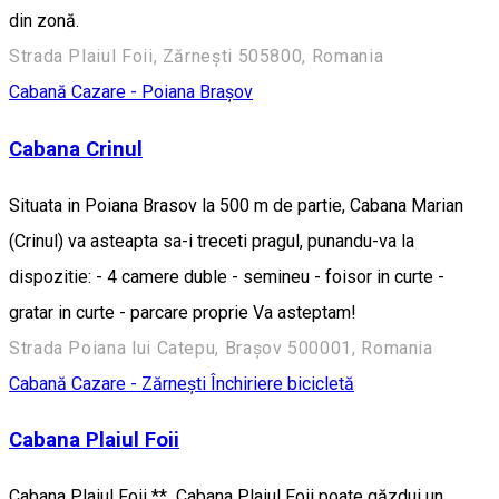
din zonă.
Strada Plaiul Foii, Zărnești 505800, Romania
Cabană
Cazare - Poiana Brașov
Cabana Crinul
Situata in Poiana Brasov la 500 m de partie, Cabana Marian
(Crinul) va asteapta sa-i treceti pragul, punandu-va la
dispozitie: - 4 camere duble - semineu - foisor in curte -
gratar in curte - parcare proprie Va asteptam!
Strada Poiana lui Catepu, Brașov 500001, Romania
Cabană
Cazare - Zărnești
Închiriere bicicletă
Cabana Plaiul Foii
Cabana Plaiul Foii ** Cabana Plaiul Foii poate găzdui un