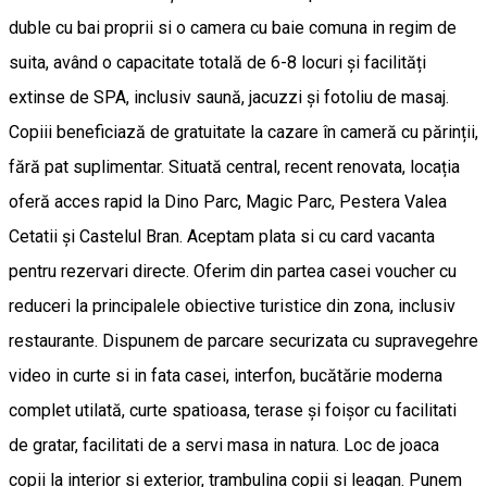
duble cu bai proprii si o camera cu baie comuna in regim de
suita, având o capacitate totală de 6-8 locuri și facilități
extinse de SPA, inclusiv saună, jacuzzi și fotoliu de masaj.
Copiii beneficiază de gratuitate la cazare în cameră cu părinții,
fără pat suplimentar. Situată central, recent renovata, locația
oferă acces rapid la Dino Parc, Magic Parc, Pestera Valea
Cetatii și Castelul Bran. Aceptam plata si cu card vacanta
pentru rezervari directe. Oferim din partea casei voucher cu
reduceri la principalele obiective turistice din zona, inclusiv
restaurante. Dispunem de parcare securizata cu supravegehre
video in curte si in fata casei, interfon, bucătărie moderna
complet utilată, curte spatioasa, terase și foișor cu facilitati
de gratar, facilitati de a servi masa in natura. Loc de joaca
copii la interior si exterior, trambulina copii si leagan. Punem