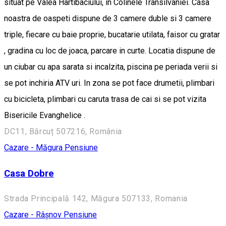
situat pe Valea Hartibaciului, in Colinele Transilvaniei. Casa
noastra de oaspeti dispune de 3 camere duble si 3 camere
triple, fiecare cu baie proprie, bucatarie utilata, faisor cu gratar
, gradina cu loc de joaca, parcare in curte. Locatia dispune de
un ciubar cu apa sarata si incalzita, piscina pe periada verii si
se pot inchiria ATV uri. In zona se pot face drumetii, plimbari
cu bicicleta, plimbari cu caruta trasa de cai si se pot vizita
Bisericile Evanghelice .
DC11, Bărcuț 507216, România
Cazare - Măgura
Pensiune
Casa Dobre
Strada Principală 142, Măgura 507133, Romania
Cazare - Râșnov
Pensiune