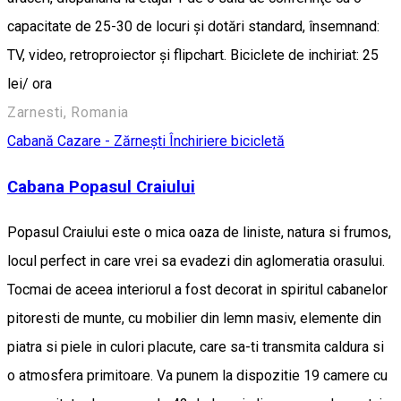
capacitate de 25-30 de locuri şi dotări standard, însemnand:
TV, video, retroproiector şi flipchart. Biciclete de inchiriat: 25
lei/ ora
Zarnesti, Romania
Cabană
Cazare - Zărnești
Închiriere bicicletă
Cabana Popasul Craiului
Popasul Craiului este o mica oaza de liniste, natura si frumos,
locul perfect in care vrei sa evadezi din aglomeratia orasului.
Tocmai de aceea interiorul a fost decorat in spiritul cabanelor
pitoresti de munte, cu mobilier din lemn masiv, elemente din
piatra si piele in culori placute, care sa-ti transmita caldura si
o atmosfera primitoare. Va punem la dispozitie 19 camere cu