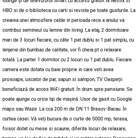
lounge și de televizorul Smart cu access gratuit la Netflix si
HBO si de o biblioteca cu carti si reviste pe toate gusturile. La
crearea unei atmosfere calde in perioada rece a anului va
contribui semineul cu lemne din living. La etaj, 2 dormitoare
mari de 3 locuri fiecare, cu câte 1 pat dublu si 1 pat simplu, cu
lenjerie din bumbac de calitate, vor fi cheia pt o relaxare
totală. La parter 1 dormitor cu 2 locuri cu 1 pat dublu. Fiecare
camera este dotata cu baie proprie in care veti avea
prosoape, uscator de par, sapun si sampon, TV. Oaspeții
beneficiază de acces WiFi gratuit. În drum spre pensiune: Se
poate ajunge cu orice tip de mașină. Usor de gasit cu Google
maps sau Waze. La cca 200 m de DN 11 Brasov-Bacau. În
curtea casei: Vă veți bucura de o curte de 5000 mp, terasa,
foisor dotat cu mese si scaune, diferite locuri de relaxare,