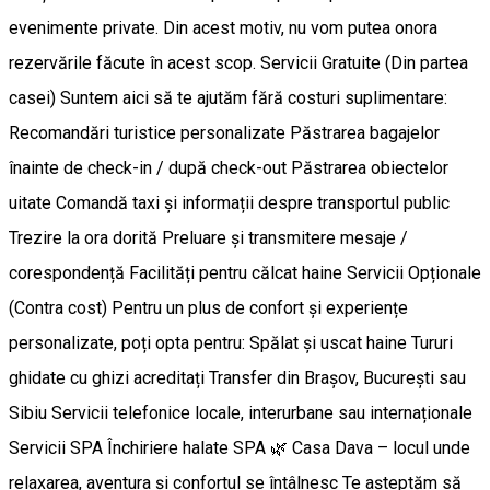
evenimente private. Din acest motiv, nu vom putea onora
rezervările făcute în acest scop. Servicii Gratuite (Din partea
casei) Suntem aici să te ajutăm fără costuri suplimentare:
Recomandări turistice personalizate Păstrarea bagajelor
înainte de check-in / după check-out Păstrarea obiectelor
uitate Comandă taxi și informații despre transportul public
Trezire la ora dorită Preluare și transmitere mesaje /
corespondență Facilități pentru călcat haine Servicii Opționale
(Contra cost) Pentru un plus de confort și experiențe
personalizate, poți opta pentru: Spălat și uscat haine Tururi
ghidate cu ghizi acreditați Transfer din Brașov, București sau
Sibiu Servicii telefonice locale, interurbane sau internaționale
Servicii SPA Închiriere halate SPA 🌿 Casa Dava – locul unde
relaxarea, aventura și confortul se întâlnesc Te așteptăm să