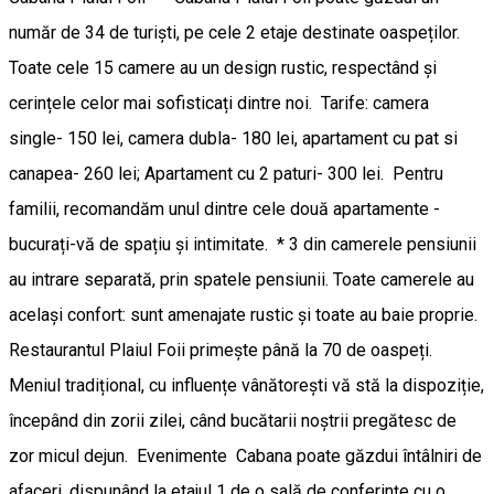
număr de 34 de turişti, pe cele 2 etaje destinate oaspeților.
Toate cele 15 camere au un design rustic, respectând și
cerințele celor mai sofisticați dintre noi. Tarife: camera
single- 150 lei, camera dubla- 180 lei, apartament cu pat si
canapea- 260 lei; Apartament cu 2 paturi- 300 lei. Pentru
familii, recomandăm unul dintre cele două apartamente -
bucurați-vă de spațiu și intimitate. * 3 din camerele pensiunii
au intrare separată, prin spatele pensiunii. Toate camerele au
același confort: sunt amenajate rustic și toate au baie proprie.
Restaurantul Plaiul Foii primește până la 70 de oaspeți.
Meniul tradițional, cu influențe vânătorești vă stă la dispoziție,
începând din zorii zilei, când bucătarii noștrii pregătesc de
zor micul dejun. Evenimente Cabana poate găzdui întâlniri de
afaceri, dispunând la etajul 1 de o sală de conferinţe cu o