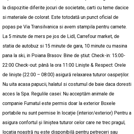
la dispozitie diferite jocuri de societate, carti cu teme dacice
si materiale de colorat. Este totodată un punct oficial de
popas pe Via Transilvanica si avem stampila pentru carnete.
La 5 minute de mers pe jos de Lidl, Carrefour market, de
statia de autobuz si 15 minute de gara, 10 minute cu masina
pana la ski, in Poiana Brasov. Bine de știut: Check-in: 15:00-
22:00 Check-out: până la ora 11:00 Liniște & Respect: Orele
de liniște (22:00 – 08:00) asigură relaxarea tuturor oaspeților.
Nu uita acasa papucii, halatul si costumul de baie daca doresti
acces la Spa. Regulile casei: Nu acceptăm animale de
companie Fumatul este permis doar la exterior Boxele
portabile nu sunt permise în locație (interior/exterior) Pentru a
asigura confortul și liniștea tuturor celor care ne trec pragul,
locația noastră nu este disponibilă pentru petreceri sau