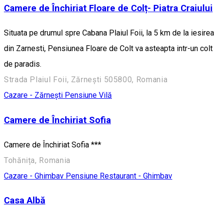
Camere de Închiriat Floare de Colț- Piatra Craiului
Situata pe drumul spre Cabana Plaiul Foii, la 5 km de la iesirea
din Zarnesti, Pensiunea Floare de Colt va asteapta intr-un colt
de paradis.
Strada Plaiul Foii, Zărnești 505800, Romania
Cazare - Zărnești
Pensiune
Vilă
Camere de Închiriat Sofia
Camere de Închiriat Sofia ***
Tohănița, Romania
Cazare - Ghimbav
Pensiune
Restaurant - Ghimbav
Casa Albă