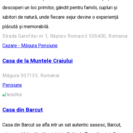
descoperi un loc primitor, gândit pentru familii, cupluri și
iubitori de natură, unde fiecare sejur devine o experiență
plăcută și memorabilă.
Strada Garofitei nr 1, Râșnov Romacril 505400, Romania
Cazare - Măgura
Pensiune
Casa de la Muntele Craiului
Măgura 507133, Romania
Pensiune
Deschis
Casa din Barcut
Casa din Barcut se afla intr un sat autentic sasesc, Barcut,