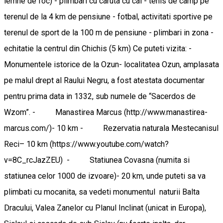
lemne de foc) - plimbari cu caruta cu cai - tenis de camp pe
terenul de la 4 km de pensiune - fotbal, activitati sportive pe
terenul de sport de la 100 m de pensiune - plimbari in zona -
echitatie la centrul din Chichis (5 km) Ce puteti vizita: -
Monumentele istorice de la Ozun- localitatea Ozun, amplasata
pe malul drept al Raului Negru, a fost atestata documentar
pentru prima data in 1332, sub numele de “Sacerdos de
Wzom”. - Manastirea Marcus (http://www.manastirea-
marcus.com/)- 10 km - Rezervatia naturala Mestecanisul
Reci– 10 km (https://www.youtube.com/watch?
v=8C_rcJazZEU) - Statiunea Covasna (numita si
statiunea celor 1000 de izvoare)- 20 km, unde puteti sa va
plimbati cu mocanita, sa vedeti monumentul naturii Balta
Dracului, Valea Zanelor cu Planul Inclinat (unicat in Europa),