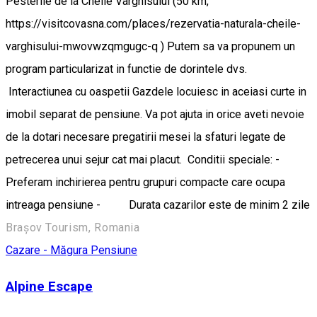
Pesterile de la Cheile Varghisului (50 km,
https://visitcovasna.com/places/rezervatia-naturala-cheile-
varghisului-mwovwzqmgugc-q ) Putem sa va propunem un
program particularizat in functie de dorintele dvs.
Interactiunea cu oaspetii Gazdele locuiesc in aceiasi curte in
imobil separat de pensiune. Va pot ajuta in orice aveti nevoie
de la dotari necesare pregatirii mesei la sfaturi legate de
petrecerea unui sejur cat mai placut. Conditii speciale: -
Preferam inchirierea pentru grupuri compacte care ocupa
intreaga pensiune - Durata cazarilor este de minim 2 zile
Brașov Tourism, Romania
Cazare - Măgura
Pensiune
Alpine Escape