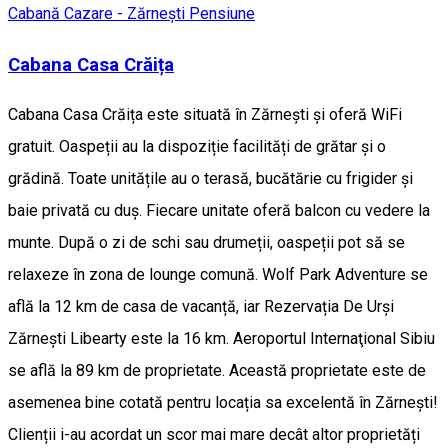
Cabană
Cazare - Zărnești
Pensiune
Cabana Casa Crăița
Cabana Casa Crăița este situată în Zărnești și oferă WiFi
gratuit. Oaspeții au la dispoziție facilități de grătar și o
grădină. Toate unitățile au o terasă, bucătărie cu frigider și
baie privată cu duș. Fiecare unitate oferă balcon cu vedere la
munte. După o zi de schi sau drumeții, oaspeții pot să se
relaxeze în zona de lounge comună. Wolf Park Adventure se
află la 12 km de casa de vacanță, iar Rezervația De Urși
Zărnești Libearty este la 16 km. Aeroportul Internaţional Sibiu
se află la 89 km de proprietate. Această proprietate este de
asemenea bine cotată pentru locația sa excelentă în Zărneşti!
Clienții i-au acordat un scor mai mare decât altor proprietăți