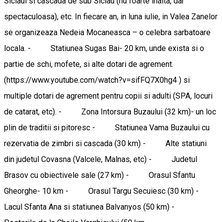
Siclaul si cascada de sub Siclau (nu foarte inalta, dar
spectaculoasa), etc. In fiecare an, in luna iulie, in Valea Zanelor
se organizeaza Nedeia Mocaneasca – o celebra sarbatoare
locala. - Statiunea Sugas Bai- 20 km, unde exista si o
partie de schi, mofete, si alte dotari de agrement.
(https://www.youtube.com/watch?v=sifFQ7X0hg4 ) si
multiple dotari de agrement pentru copii si adulti (SPA, locuri
de catarat, etc). - Zona Intorsura Buzaului (32 km)- un loc
plin de traditii si pitoresc - Statiunea Vama Buzaului cu
rezervatia de zimbri si cascada (30 km) - Alte statiuni
din judetul Covasna (Valcele, Malnas, etc) - Judetul
Brasov cu obiectivele sale (27 km) - Orasul Sfantu
Gheorghe- 10 km - Orasul Targu Secuiesc (30 km) -
Lacul Sfanta Ana si statiunea Balvanyos (50 km) -