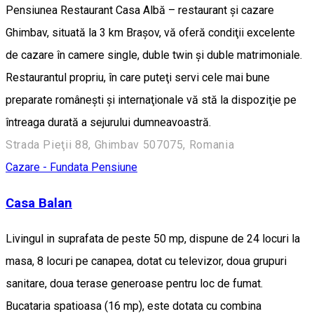
Pensiunea Restaurant Casa Albă – restaurant şi cazare
Ghimbav, situată la 3 km Braşov, vă oferă condiţii excelente
de cazare în camere single, duble twin şi duble matrimoniale.
Restaurantul propriu, în care puteţi servi cele mai bune
preparate româneşti şi internaţionale vă stă la dispoziţie pe
întreaga durată a sejurului dumneavoastră.
Strada Pieţii 88, Ghimbav 507075, Romania
Cazare - Fundata
Pensiune
Casa Balan
Livingul in suprafata de peste 50 mp, dispune de 24 locuri la
masa, 8 locuri pe canapea, dotat cu televizor, doua grupuri
sanitare, doua terase generoase pentru loc de fumat.
Bucataria spatioasa (16 mp), este dotata cu combina