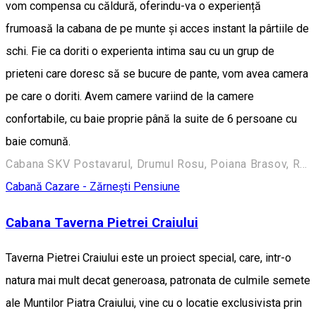
vom compensa cu căldură, oferindu-va o experiență
frumoasă la cabana de pe munte și acces instant la pârtiile de
schi. Fie ca doriti o experienta intima sau cu un grup de
prieteni care doresc să se bucure de pante, vom avea camera
pe care o doriti. Avem camere variind de la camere
confortabile, cu baie proprie până la suite de 6 persoane cu
baie comună.
Cabana SKV Postavarul, Drumul Rosu, Poiana Brasov, RO, Brasov, Romania
Cabană
Cazare - Zărnești
Pensiune
Cabana Taverna Pietrei Craiului
Taverna Pietrei Craiului este un proiect special, care, intr-o
natura mai mult decat generoasa, patronata de culmile semete
ale Muntilor Piatra Craiului, vine cu o locatie exclusivista prin