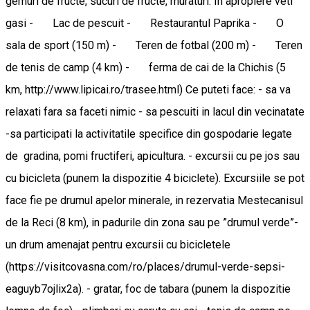
gemuri de fructe, sucuri de fructe, muraturi. In apropiere veti
gasi - Lac de pescuit - Restaurantul Paprika - O
sala de sport (150 m) - Teren de fotbal (200 m) - Teren
de tenis de camp (4 km) - ferma de cai de la Chichis (5
km, http://www.lipicai.ro/trasee.html) Ce puteti face: - sa va
relaxati fara sa faceti nimic - sa pescuiti in lacul din vecinatate
-sa participati la activitatile specifice din gospodarie legate
de gradina, pomi fructiferi, apicultura. - excursii cu pe jos sau
cu bicicleta (punem la dispozitie 4 biciclete). Excursiile se pot
face fie pe drumul apelor minerale, in rezervatia Mestecanisul
de la Reci (8 km), in padurile din zona sau pe ”drumul verde”-
un drum amenajat pentru excursii cu bicicletele
(https://visitcovasna.com/ro/places/drumul-verde-sepsi-
eaguyb7ojlix2a). - gratar, foc de tabara (punem la dispozitie