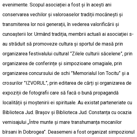
evenimente. Scopul asociației a fost și în acești ani
conservarea vechilor și valoroaselor tradiții mocănești și
transmiterea lor noii generații, în vederea valorificării și
cunoașterii lor. Urmând tradiția, membrii actuali ai asociației s-
au străduit să promoveze cultura și sportul de masă prin
organizarea festivalului cultural ”Zilele culturii săcelene”, prin
organizarea de conferințe și simpozioane omagiale, prin
organizarea concursului de schi ”Memorialul Ion Tocitu” și a
crosurilor ”IZVORUL”, prin editarea de cărți și organizarea de
expoziții de fotografii care să facă o bună propagandă
localității și moștenirii ei spirituale. Au existat parteneriate cu
Biblioteca Jud. Brașov și Biblioteca Jud. Constanța cu ocazia
vernisajului „Între munte și mare transhumanța mocanilor
bîrsani în Dobrogea”. Deasemeni a fost organizat simpozionul