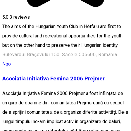
5.0
3
reviews
The aims of the Hungarian Youth Club in Hétfalu are first to
provide cultural and recreational opportunities for the youth ,
but on the other hand to preserve their Hungarian identity.
Bulevardul Brașovului 150, Săcele 505600, Romania
Ngo
Asociatia Initiativa Femina 2006 Prejmer
Asociația Inițiativa Femina 2006 Prejmer a fost înființată de
un gurp de doamne din comunitatea Prejmereană cu scopul
de a sprijini comunitatea, de a organiza diferite activități. De-a
lungul timpului ne-am implicat activ în organizare de baluri,
evenimente cu ocazia diferitelor sărbători religioase și nu