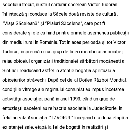
secolului trecut, ilustrul cărturar săcelean Victor Tudoran
înființează și conduce la Săcele două reviste de cultură ,
”Viața Săceleană” și ”Plaiuri Săcelene”, care pot fi
considerate și ele ca fiind printre primele asemenea publicații
din mediul rural în România. Tot în acea perioadă și tot Victor
Tudoran, împreună cu un grup de tineri membri ai asociației,
reiau obiceiul organizării tradiționalei sărbători mocănești a
Sîntiliei, readucând astfel în atenție bogăția spirituală a
obiceiurilor străvechi. După cel de-al Doilea Război Mondial,
condițiile vitrege ale regimului comunist au impus încetarea
activității asociației, până în anul 1993, când un grup de
entuziaști săceleni au reînscris asociația la Judecătorie, în
felul acesta Asociația ” IZVORUL” începând o a doua etapă a
existenței sale, etapă la fel de bogată în realizări și