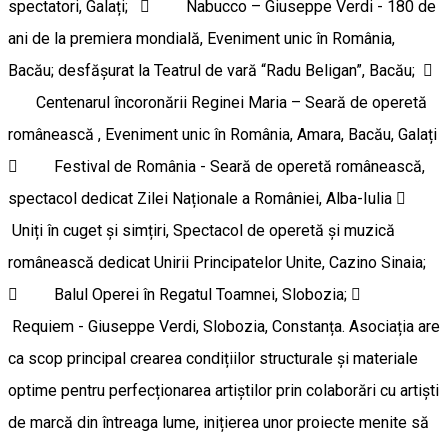
spectatori, Galați;  Nabucco – Giuseppe Verdi - 180 de
ani de la premiera mondială, Eveniment unic în România,
Bacău; desfășurat la Teatrul de vară “Radu Beligan”, Bacău; 
Centenarul încoronării Reginei Maria – Seară de operetă
românească , Eveniment unic în România, Amara, Bacău, Galați
 Festival de România - Seară de operetă românească,
spectacol dedicat Zilei Naționale a României, Alba-Iulia 
Uniți în cuget și simțiri, Spectacol de operetă și muzică
românească dedicat Unirii Principatelor Unite, Cazino Sinaia;
 Balul Operei în Regatul Toamnei, Slobozia; 
Requiem - Giuseppe Verdi, Slobozia, Constanța. Asociația are
ca scop principal crearea condițiilor structurale și materiale
optime pentru perfecționarea artiștilor prin colaborări cu artiști
de marcă din întreaga lume, inițierea unor proiecte menite să