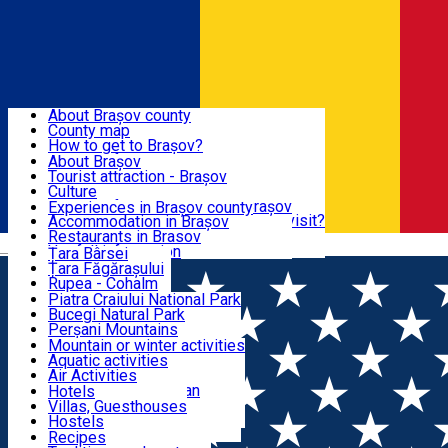
Sign In
Sign Up Free
BRAȘOV COUNTY
About Brașov county
County map
BRAȘOV
How to get to Brașov?
Tourist Information Centers
About Brașov
Tourist Guides
Tourist attraction - Brașov
EXPERIENCES
Brașov Tourism Recommendations
Culture
Historical tourist attractions
Tourist Information Center - Brașov
Experiences in Brașov county
What would a local recommend to visit?
Accommodation in Brașov
DESTINATIONS
Tourism news Brașov
Restaurants in Brasov
Română
Restaurants
Usefull information
Țara Bârsei
Țara Făgărașului
NATURE
Rupea - Cohalm
ECO Destinations
Piatra Craiului National Park
Bucegi Natural Park
ACTIVE TOURISM
Perșani Mountains
Făgăraș Mountains
Mountain or winter activities
Postăvarul Peak
Aquatic activities
ACCOMMODATION
Măgura Codlei
Air Activities
Ciucaș Mountains
Adventure, Equestrian
Hotels
Protected areas
Cycling, Running
Villas, Guesthouses
CULTURAL HERITAGE
Other natural attractions
Other activities
Hostels
Speoturism
Cottages
Recipes