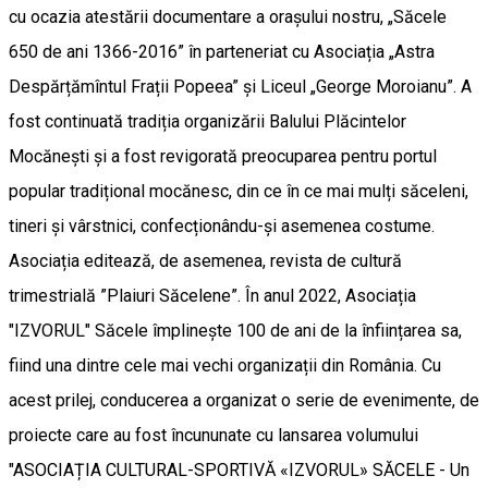
cu ocazia atestării documentare a orașului nostru, „Săcele
650 de ani 1366-2016” în parteneriat cu Asociația „Astra
Despărțămîntul Frații Popeea” și Liceul „George Moroianu”. A
fost continuată tradiția organizării Balului Plăcintelor
Mocănești și a fost revigorată preocuparea pentru portul
popular tradițional mocănesc, din ce în ce mai mulți săceleni,
tineri și vârstnici, confecționându-și asemenea costume.
Asociația editează, de asemenea, revista de cultură
trimestrială ”Plaiuri Săcelene”. În anul 2022, Asociația
"IZVORUL" Săcele împlinește 100 de ani de la înființarea sa,
fiind una dintre cele mai vechi organizații din România. Cu
acest prilej, conducerea a organizat o serie de evenimente, de
proiecte care au fost încununate cu lansarea volumului
"ASOCIAȚIA CULTURAL-SPORTIVĂ «IZVORUL» SĂCELE - Un