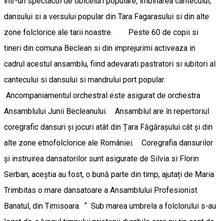
intr-un spectacol de obiceiuri populare, imbinarea cantecului,
dansului si a versului popular din Tara Fagarasului si din alte
zone folclorice ale tarii noastre. Peste 60 de copii si
tineri din comuna Beclean si din imprejurimi activeaza in
cadrul acestul ansamblu, fiind adevarati pastratori si iubitori al
cantecului si dansului si mandrului port popular.
Ancompaniamentul orchestral este asigurat de orchestra
Ansamblului Junii Becleanului. Ansamblul are în repertoriul
coregrafic dansuri și jocuri atât din Țara Făgărașului cât și din
alte zone etnofolclorice ale României. Coregrafia dansurilor
și instruirea dansatorilor sunt asigurate de Silvia si Florin
Serban, aceștia au fost, o bună parte din timp, ajutați de Maria
Trimbitas o mare dansatoare a Ansamblului Profesionist
Banatul, din Timisoara. “ Sub marea umbrela a folclorului s-au