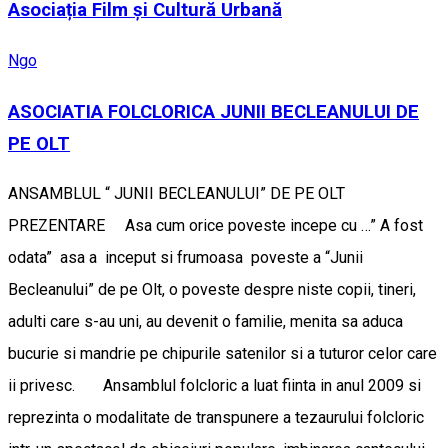
Asociația Film și Cultură Urbană
Ngo
ASOCIATIA FOLCLORICA JUNII BECLEANULUI DE
PE OLT
ANSAMBLUL “ JUNII BECLEANULUI” DE PE OLT
PREZENTARE Asa cum orice poveste incepe cu …” A fost
odata” asa a inceput si frumoasa poveste a “Junii
Becleanului” de pe Olt, o poveste despre niste copii, tineri,
adulti care s-au uni, au devenit o familie, menita sa aduca
bucurie si mandrie pe chipurile satenilor si a tuturor celor care
ii privesc. Ansamblul folcloric a luat fiinta in anul 2009 si
reprezinta o modalitate de transpunere a tezaurului folcloric