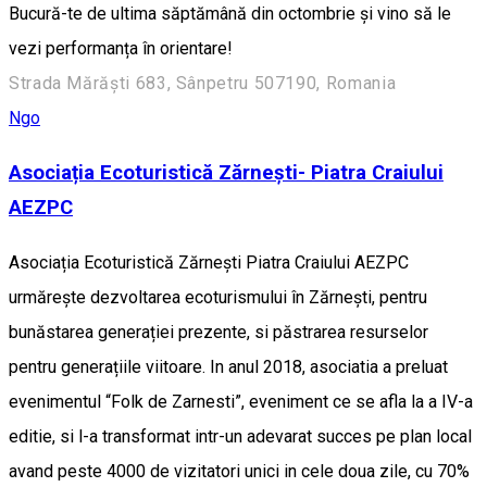
Bucură-te de ultima săptămână din octombrie și vino să le
vezi performanța în orientare!
Strada Mărăști 683, Sânpetru 507190, Romania
Ngo
Asociația Ecoturistică Zărnești- Piatra Craiului
AEZPC
Asociația Ecoturistică Zărnești Piatra Craiului AEZPC
urmărește dezvoltarea ecoturismului în Zărnești, pentru
bunăstarea generației prezente, si păstrarea resurselor
pentru generațiile viitoare. In anul 2018, asociatia a preluat
evenimentul “Folk de Zarnesti”, eveniment ce se afla la a IV-a
editie, si l-a transformat intr-un adevarat succes pe plan local
avand peste 4000 de vizitatori unici in cele doua zile, cu 70%