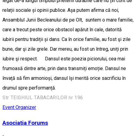
legat de-a lungul timpului prietenii durabile care nu țin cont de
relații sociale și opinii publice. Așa putem afirma că noi,
Ansamblul Junii Becleanului de pe Olt, suntem o mare familie,
care a trecut peste orice obstacol apărut în cale, datorită
iubirii pentru tradiții și dans. Ca în orice familie, au fost şi zile
bune, dar şi zile grele. Dar mereu, au fost un întreg, uniți prin
iubire şi respect. Dansul este poezia piciorului, cea mai
frumoasă dintre arte, prin dans transmiți emoție. Dansul ne
învață să fim armonioși, dansul își merită orice sacrificiu în
drumul spre performanță.
Str TEIGHIUL TABACARILOR nr 196
Event Organizer
Asociatia Forums