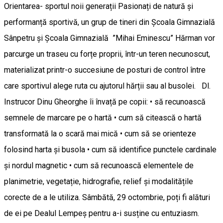
Orientarea- sportul noii generații Pasionați de natură și
performanță sportivă, un grup de tineri din Școala Gimnazială
Sânpetru și Școala Gimnazială ”Mihai Eminescu” Hărman vor
parcurge un traseu cu forțe proprii, într-un teren necunoscut,
materializat printr-o succesiune de posturi de control între
care sportivul alege ruta cu ajutorul hărții sau al busolei. Dl.
Instrucor Dinu Gheorghe îi învață pe copii: • să recunoască
semnele de marcare pe o hartă • cum să citească o hartă
transformată la o scară mai mică • cum să se orienteze
folosind harta și busola • cum să identifice punctele cardinale
și nordul magnetic • cum să recunoască elementele de
planimetrie, vegetație, hidrografie, relief și modalitățile
corecte de a le utiliza. Sâmbătă, 29 octombrie, poți fi alături
de ei pe Dealul Lempeș pentru a-i susține cu entuziasm.