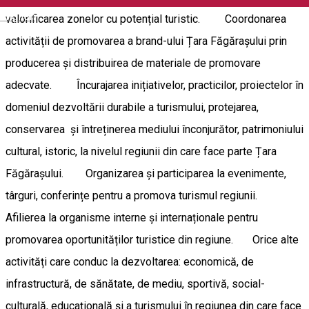
English
valorificarea zonelor cu potențial turistic. Coordonarea
activității de promovarea a brand-ului Țara Făgărașului prin
producerea și distribuirea de materiale de promovare
adecvate. Încurajarea inițiativelor, practicilor, proiectelor în
domeniul dezvoltării durabile a turismului, protejarea,
conservarea și întreținerea mediului înconjurător, patrimoniului
cultural, istoric, la nivelul regiunii din care face parte Țara
Făgărașului. Organizarea și participarea la evenimente,
târguri, conferințe pentru a promova turismul regiunii.
Afilierea la organisme interne și internaționale pentru
promovarea oportunităților turistice din regiune. Orice alte
activități care conduc la dezvoltarea: economică, de
infrastructură, de sănătate, de mediu, sportivă, social-
culturală, educațională și a turismului în regiunea din care face