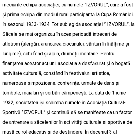
meciurile echipa asociației, cu numele ”IZVORUL”, care a fost
și prima echipă din mediul rural participantă la Cupa României,
în sezonul 1933-1934. Tot sub egida asociației ” IZVORUL”, la
Săcele se mai organizau în acea perioadă întreceri de
atletism (alergări, aruncarea ciocanului, sărituri în înălțime și
lungime), schi fond și alpin, drumeții montane. Pentru
finanțarea acestor acțiuni, asociația a desfășurat și o bogată
activitate culturală, constând în festivaluri artistice,
numeroase simpozioane, conferințe, urmate de dans și
tombole, maialuri și serbări câmpenești. La data de 1 iunie
1932, societatea își schimbă numele în Asociația Cultural-
Sportivă ”IZVORUL” și continuă să se manifeste ca un factor
de antrenare a săcelenilor în activități culturale și sportive de
masă cu rol educativ și de destindere. În deceniul 3 al