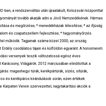
ben, a rendszerváltás után újraalakult, Kolozsvári központtal
 hagyományát tovább akarják adni a Jövő Nemzedékének. Hármas
sítása és megőrzése; * menedékházak létesítése; * az ifjúság
nuralom és csapatszellem fejlesztése; * hagyományőrzés.
tel működik. Tagjainak száma közel 2000, az ország
 Erdély csodálatos tájain és külföldön egyaránt. A honismereti
kozódási versenyek teszik változatossá egész éves
 Karácsony, Világjárók. 2012 márciusában elinditottuk a
rás: magashegyi túrák, kerékpártúrák, sízés, sítúrák,
szos és kerékpáros kirándulások során, ezen értékek
Karpaten Verein szervezettel, nagytakarítási akciók a