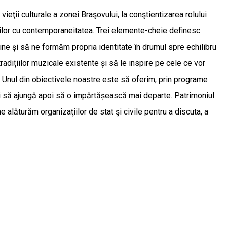
eţii culturale a zonei Braşovului, la conştientizarea rolului
iţiilor cu contemporaneitatea. Trei elemente-cheie definesc
ine și să ne formăm propria identitate în drumul spre echilibru
adițiilor muzicale existente și să le inspire pe cele ce vor
Unul din obiectivele noastre este să oferim, prin programe
 Și să ajungă apoi să o împărtășească mai departe. Patrimoniul
 alăturăm organizaţiilor de stat şi civile pentru a discuta, a