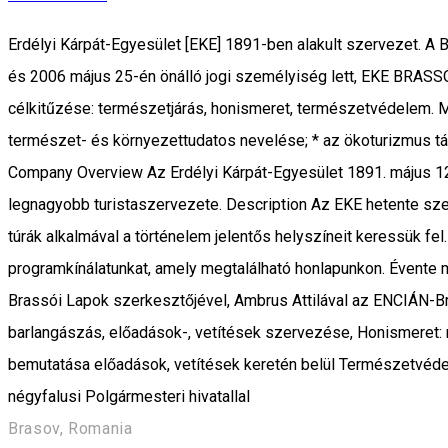
Erdélyi Kárpát-Egyesület [EKE] 1891-ben alakult szervezet. A 
és 2006 május 25-én önálló jogi személyiség lett, EKE BRASS
célkitűzése: természetjárás, honismeret, természetvédelem. Mi
természet- és környezettudatos nevelése; * az ökoturizmus tám
Company Overview Az Erdélyi Kárpát-Egyesület 1891. május 12-
legnagyobb turistaszervezete. Description Az EKE hetente szerv
túrák alkalmával a történelem jelentős helyszíneit keressük fel
programkínálatunkat, amely megtalálható honlapunkon. Évente me
Brassói Lapok szerkesztőjével, Ambrus Attilával az ENCIÁN-Bras
barlangászás, előadások-, vetítések szervezése, Honismeret: n
bemutatása előadások, vetítések keretén belül Természetvédel
négyfalusi Polgármesteri hivatallal
Brasov, Romania