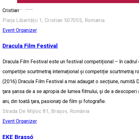
English
Cristian
Piața Libertății 1, Cristian 507055, Romania
Event Organizer
Dracula Film Festival
Dracula Film Festival este un festival competițional – în cadrul că
competiție scurtmetraj internațional și competiție scurtmetraj 
(2016) Dracula Film Festival a mai adaugat o secțiune, numită Dr
ţara șansa de a se apropia de lumea filmului, şi de a descoperi 
ani, din toată ţara, pasionaţi de film și fotografie.
Strada De Mijloc 81, Brașov, România
Event Organizer
EKE Brassó