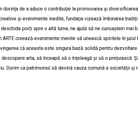
orinţa de a aduce o contribuţie la promovarea şi diversificarea vi
ri creative şi evenimente inedite, fundaţia vizează îmbinarea trad
e deschide porți spre o altă lume, ne ajută să ne cunoaștem mai b
m ARTE creează evenimente menite să unească spiritele în jurul tr
ingerea că aceasta este singura bază solidă pentru dezvoltare. 
, să descopere arta, să înceapă să o înțeleagă și să o prețuiască.
iu. Dorim ca patrimoniul să devină cauza comună a societăţii şi ne