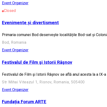
Event Organizer
Closed
Evenimente și divertisment
Primaria comunei Bod deservește localitățile Bod-sat și Coloni
Bod, Romania
Event Organizer
Festivalul de Film şi Istorii Râşnov
Festivalul de Film şi Istorii Râșnov se află anul acesta la a IX-a 
Str Mihai Viteazul 1, Risnov, Romania, 505400
Event Organizer
Fundația Forum ARTE