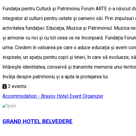
Fundaţia pentru Cultură şi Patrimoniu Forum ARTE s-a născut din d
integrator al culturii pentru cetate şi oamenii săi. Prin impulsu
activitatea fundației: Educaţia, Muzica și Patrimoniul. Muzica n
și armonie cu noi și cu tot ceea ce ne înconjoară. Fundația Foru
urma. Credem în valoarea pe care o aduce educația și avem conv
inspirate, un spațiu pentru copii și tineri, în care să evolueze
întăreşte identitatea, conservă şi transmite memoria unui teritor
învăţa despre patrimoniu și a ajuta la protejarea lui.
3
events
Accommodation - Brașov
Hotel
Event Organizer
Open
GRAND HOTEL BELVEDERE