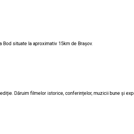
a Bod situate la aproximativ 15km de Brașov.
ediție. Dăruim filmelor istorice, conferințelor, muzicii bune și expo