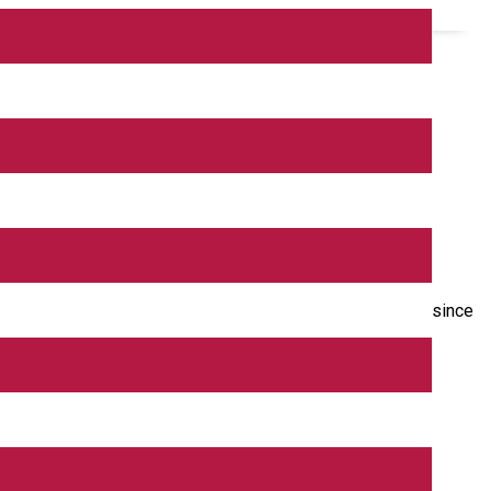
 in central Romania) and I am doing mountain escalations since