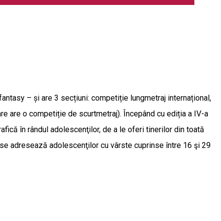
 fantasy – și are 3 secțiuni: competiție lungmetraj internațional,
e are o competiție de scurtmetraj). Începând cu ediția a IV-a
că în rândul adolescenţilor, de a le oferi tinerilor din toată
r se adresează adolescenţilor cu vârste cuprinse între 16 şi 29