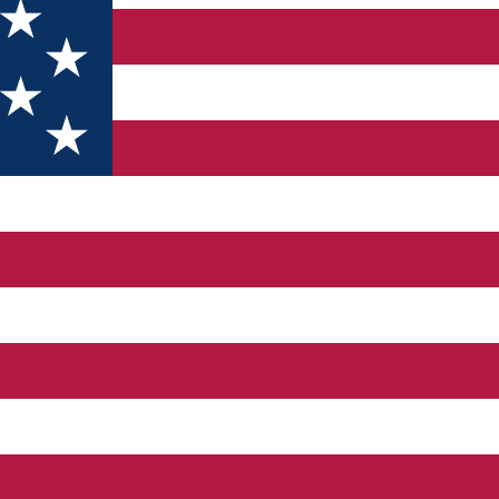
r. I'm Born in Rasnov, Brasov County (a famous mountainous area