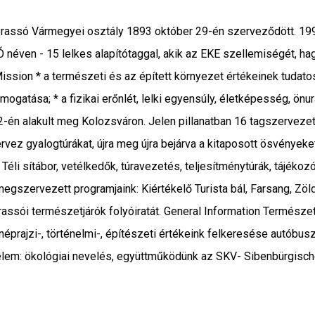
Brassó Vármegyei osztály 1893 október 29-én szerveződött. 1992-
Ó néven - 15 lelkes alapítótaggal, akik az EKE szellemiségét,
ssion * a természeti és az épített környezet értékeinek tudato
ogatása; * a fizikai erőnlét, lelki egyensúly, életképesség, ö
én alakult meg Kolozsváron. Jelen pillanatban 16 tagszervezet
ez gyalogtúrákat, újra meg újra bejárva a kitaposott ösvényeket
. Téli sítábor, vetélkedők, túravezetés, teljesítménytúrák, tájé
gszervezett programjaink: Kiértékelő Turista bál, Farsang, Zöld
sói természetjárók folyóiratát. General Information Természetjá
éprajzi-, történelmi-, építészeti értékeink felkeresése autóbu
em: ökológiai nevelés, együttműködünk az SKV- Sibenbürgische 