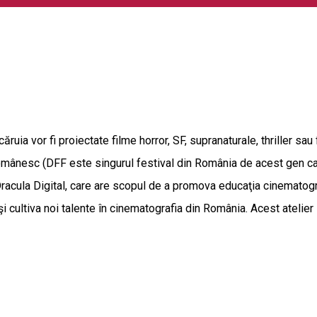
ruia vor fi proiectate filme horror, SF, supranaturale, thriller sau
românesc (DFF este singurul festival din România de acest gen car
acula Digital, care are scopul de a promova educaţia cinematografi
şi cultiva noi talente în cinematografia din România. Acest atelie